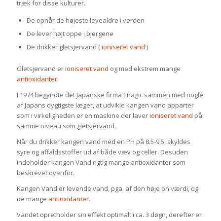
træk for disse kulturer.
De opnår de højeste levealdre i verden
De lever højt oppe i bjergene
De drikker gletsjervand (
ioniseret vand
)
Gletsjervand er
ioniseret vand
og med ekstrem mange
antioxidanter
.
I 1974 begyndte det Japanske firma Enagic sammen med nogle
af Japans dygtigste læger, at udvikle kangen vand apparter
som i virkeligheden er en maskine der laver
ioniseret vand
på
samme niveau som gletsjervand.
Når du drikker kangen vand med en PH på 8.5-9.5, skyldes
syre og affaldsstoffer ud af både væv og celler. Desuden
indeholder kangen Vand rigtig mange antioxidanter som
beskrevet ovenfor.
Kangen Vand er levende vand, pga. af den høje ph værdi, og
de mange
antioxidanter
.
Vandet opretholder sin effekt optimalt i ca. 3 døgn, derefter er