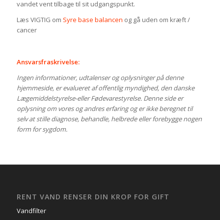
vandet vent tilbage til sit udgangspunkt.
Læs VIGTIG om
Syre base balancen
og gå uden om kræft /
cancer
Ansvarsfraskrivelse:
Ingen informationer, udtalenser og oplysninger på denne
hjemmeside, er evalueret af offentlig myndighed, den danske
Lægemiddelstyrelse-eller Fødevarestyrelse. Denne side er
oplysning om vores og andres erfaring og er ikke beregnet til
selv at stille diagnose, behandle, helbrede eller forebygge nogen
form for sygdom.
RENT VAND RENSER DIN KROP FOR GIFT
Vandfilter