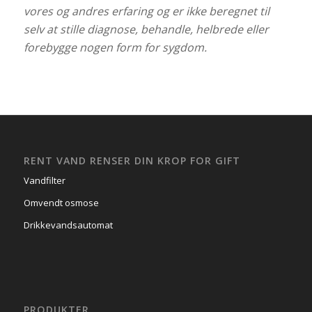
vores og andres erfaring og er ikke beregnet til
selv at stille diagnose, behandle, helbrede eller
forebygge nogen form for sygdom.
RENT VAND RENSER DIN KROP FOR GIFT
Vandfilter
Omvendt osmose
Drikkevandsautomat
PRODUKTER