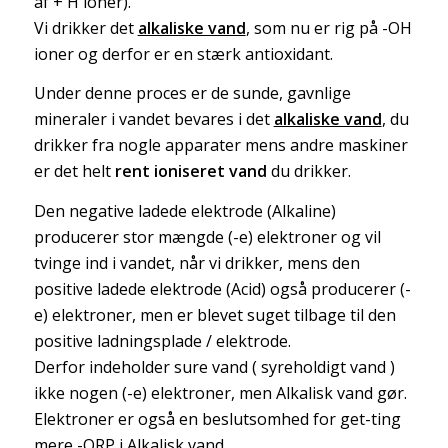
af + H ioner).
Vi drikker det
alkaliske vand
, som nu er rig på -OH
ioner og derfor er en stærk antioxidant.
Under denne proces er de sunde, gavnlige
mineraler i vandet bevares i det
alkaliske vand
, du
drikker fra nogle apparater mens andre maskiner
er det helt
rent
ioniseret vand
du drikker.
Den negative ladede elektrode (Alkaline)
producerer stor mængde (-e) elektroner og vil
tvinge ind i vandet, når vi drikker, mens den
positive ladede elektrode (Acid) også producerer (-
e) elektroner, men er blevet suget tilbage til den
positive ladningsplade / elektrode.
Derfor indeholder sure vand ( syreholdigt vand )
ikke nogen (-e) elektroner, men Alkalisk vand gør.
Elektroner er også en beslutsomhed for get-ting
mere -ORP i Alkalisk vand.