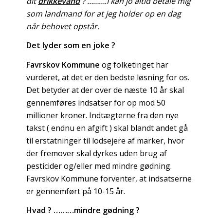
dit
drikkevand
? ……….I kan jo altid betale mig
som landmand for at jeg holder op en dag
når behovet opstår.
Det lyder som en joke ?
Favrskov Kommune
og folketinget har
vurderet, at det er den bedste løsning for os.
Det betyder at der over de næste 10 år skal
gennemføres indsatser for op mod 50
millioner kroner. Indtægterne fra den nye
takst ( endnu en afgift ) skal blandt andet gå
til erstatninger til lodsejere af marker, hvor
der fremover skal dyrkes uden brug af
pesticider og/eller med mindre gødning.
Favrskov Kommune forventer, at indsatserne
er gennemført på 10-15 år.
Hvad ? ………mindre gødning ?