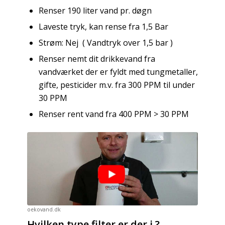
Renser 190 liter vand pr. døgn
Laveste tryk, kan rense fra 1,5 Bar
Strøm: Nej ( Vandtryk over 1,5 bar )
Renser nemt dit drikkevand fra
vandværket der er fyldt med tungmetaller,
gifte, pesticider m.v. fra 300 PPM til under
30 PPM
Renser rent vand fra 400 PPM > 30 PPM
oekovand.dk
Hvilken type filter er der i ?