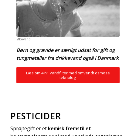
Økovand
Børn og gravide er særligt udsat for gift og
tungmetaller fra drikkevand også i Danmark
Læs om 4in1 vandfilter med omvendt osmose
teknologi
PESTICIDER
Sprøjtegift er et
kemisk fremstillet