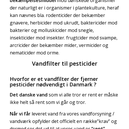
bekæmpelsesmiddel
mod uønskede organismer
der naturligt er i organismer i plantekulture, heraf
kan nævnes bla. rodenticider der bekæmber
gnavere, herbicider mod ukrudt, baktericider mod
bakterier og molluskicider mod snegle,
insekticider mod insekter. frugtcider mod svampe,
arcricider der bekæmber mider, vermicider og
nematicider mod orme.
Vandfilter til pesticider
Hvorfor er et vandfilter der fjerner
pesticider nødvendigt i Danmark ?
Det danske vand
som vi alle tror er rent er måske
ikke helt så rent som vi går og tror.
Når vi får
leveret vand fra vores vandforsyning /
vandværk opfylder det officielt en række”krav” og
dermed ser det ud til at vores vand er
“
r
ent”
,