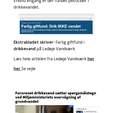
Endnu engang er der fundet pesticider i
drikkevandet.
Ekstrabladet skriver:
Farlig giftfund i
drikkevand
på Ledøje Vandværk
Læs hele artiklen fra Ledøje Vandværk
her
her
Se vejle