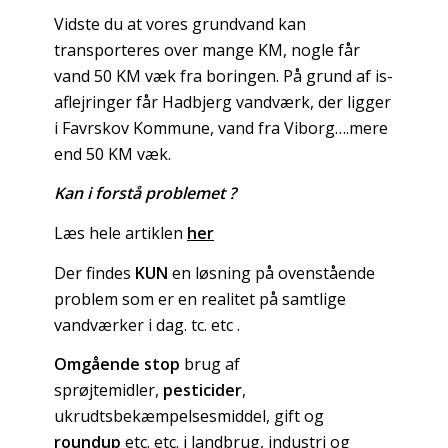
Vidste du at vores grundvand kan
transporteres over mange KM, nogle får
vand 50 KM væk fra boringen. På grund af is-
aflejringer får Hadbjerg vandværk, der ligger
i Favrskov Kommune, vand fra Viborg….mere
end 50 KM væk.
Kan i forstå problemet ?
Læs hele artiklen
her
Der findes
KUN
en løsning på ovenstående
problem som er en realitet på samtlige
vandværker i dag. tc. etc .
Omgående stop
brug af
sprøjtemidler,
pesticider
,
ukrudtsbekæmpelsesmiddel, gift og
roundup
etc. etc. i landbrug, industri og