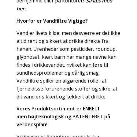
derhjemme eller på kontoret?
Så læs med
her:
Hvorfor er Vandfiltre Vigtige?
Vand er livets kilde, men desværre er det ikke
altid rent og sikkert at drikke direkte fra
hanen. Urenheder som pesticider, roundup,
glyphosat, kært barn har mange navne kan
findes i drikkevandet, hvilket kan føre til
sundhedsproblemer og dårlig smag.
Vandfiltre spiller en afgørende rolle i at
fjerne disse forurenende stoffer og sikre, at
dit vand er sikkert og lækkert at drikke.
Vores Produktsortiment er ENKELT
men
højteknologisk og PATENTERET på
verdensplan!
Vi tilbyder et Patenteret produkt fra