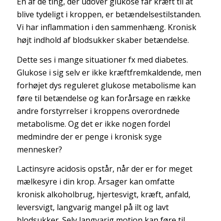
En af de ting, der udover glukose får kræft til at
blive tydeligt i kroppen, er betændelsestilstanden.
Vi har inflammation i den sammenhæng. Kronisk
højt indhold af blodsukker skaber betændelse.
Dette ses i mange situationer fx med diabetes.
Glukose i sig selv er ikke kræftfremkaldende, men
forhøjet dys reguleret glukose metabolisme kan
føre til betændelse og kan forårsage en række
andre forstyrrelser i kroppens overordnede
metabolisme. Og det er ikke nogen fordel
medmindre der er penge i kronisk syge
mennesker?
Lactinsyre acidosis opstår, når der er for meget
mælkesyre i din krop. Årsager kan omfatte
kronisk alkoholbrug, hjertesvigt, kræft, anfald,
leversvigt, langvarig mangel på ilt og lavt
blodsukker. Selv langvarig motion kan føre til