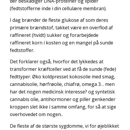
der beskadiger DNA-proteiner og lipider
(fedtstofferne inde i din cellulære membran).
I dag brænder de fleste glukose af som deres
primære brændstof, takket være en overflod af
raffineret (hvidt) sukker og forarbejdede
raffineret korn i kosten og en mangel på sunde
fedtstoffer.
Det forklarer også, hvorfor det lykkedes at
transformer kræftceller ved at få de sunde (fede)
fedttyper. Øko koldpresset kokosolie med smag,
cannabisolie, hørfrøolie, chiafrø, omega 3… men
har det nogen medicinsk interesse? og syntetisk
cannabis olie, antihormoner og piller genkender
kroppen slet ikke i samme omfang, for så at sige
overhovedet om nogen..
De fleste af de største sygdomme, vi for øjeblikket