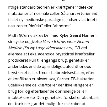
Ifølge standard teorien er kræftgener ”defekte”
mutationer af normale celler. Så snart vi tuner ind
til det ny medicinske paradigme, indser vi at intet i
naturen er ”defekt” eller ”abnormt”.
Midt i 90’erne skrev
Dr. med Ryke Geerd Hamer
i
sin tyske udgivelse
Vermächtnis einer Neuen
Medizin (En Ny Lægevidenskabs arv):
”Vi ved
allerede at f.eks. adenoide brystkirtel kræftceller,
produceret kun til engangs brug, genetisk er
anderledes end de oprindelige autochthonous
brystkirtel celler. Under helbredelsesfasen, efter
at konflikten er blevet løst, fjerner TB-bakterier
udelukkende de kræftceller der ikke længere er
brug for, og efterlader de oprindelige celler
intakte/ urørte. Den genetiske forskel er åbenbart
det træk der gør det muligt for mikrober at