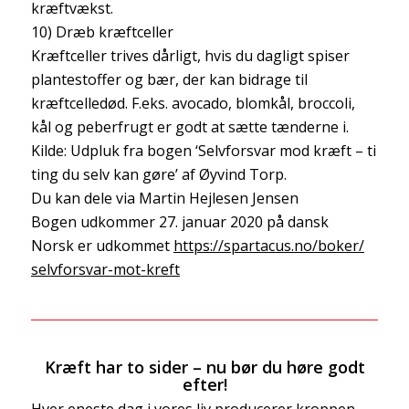
kræftvækst.
10) Dræb kræftceller
Kræftceller trives dårligt, hvis du dagligt spiser
plantestoffer og bær, der kan bidrage til
kræftcelledød. F.eks. avocado, blomkål, broccoli,
kål og peberfrugt er godt at sætte tænderne i.
Kilde: Udpluk fra bogen ‘Selvforsvar mod kræft – ti
ting du selv kan gøre’ af Øyvind Torp.
Du kan dele via Martin Hejlesen Jensen
Bogen udkommer 27. januar 2020 på dansk
Norsk er udkommet
https://spartacus.no/boker/
selvforsvar-mot-kreft
Kræft har to sider – nu bør du høre godt
efter!
Hver eneste dag i vores liv producerer kroppen