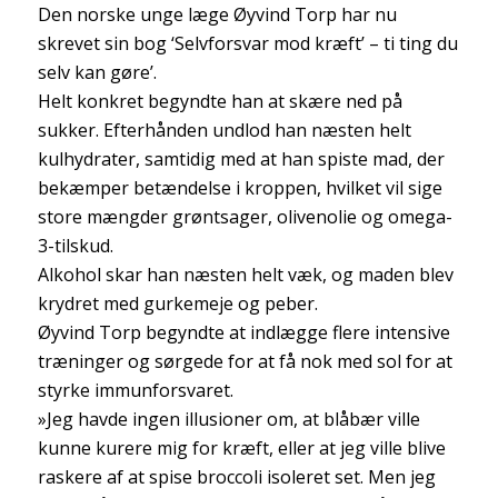
Den norske unge læge Øyvind Torp har nu
skrevet sin bog ‘Selvforsvar mod kræft’ – ti ting du
selv kan gøre’.
Helt konkret begyndte han at skære ned på
sukker. Efterhånden undlod han næsten helt
kulhydrater, samtidig med at han spiste mad, der
bekæmper betændelse i kroppen, hvilket vil sige
store mængder grøntsager, olivenolie og omega-
3-tilskud.
Alkohol skar han næsten helt væk, og maden blev
krydret med gurkemeje og peber.
Øyvind Torp begyndte at indlægge flere intensive
træninger og sørgede for at få nok med sol for at
styrke immunforsvaret.
»Jeg havde ingen illusioner om, at blåbær ville
kunne kurere mig for kræft, eller at jeg ville blive
raskere af at spise broccoli isoleret set. Men jeg