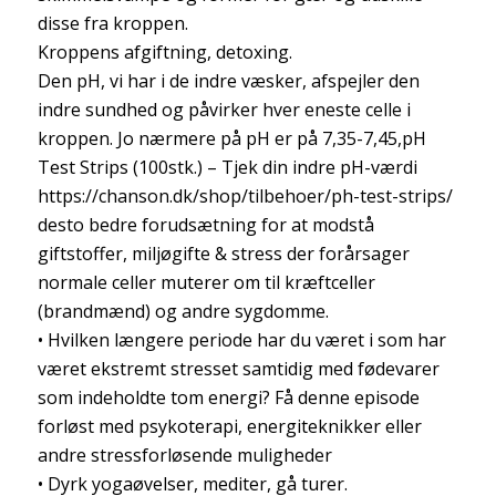
disse fra kroppen.
Kroppens afgiftning, detoxing.
Den pH, vi har i de indre væsker, afspejler den
indre sundhed og påvirker hver eneste celle i
kroppen. Jo nærmere på pH er på 7,35-7,45,pH
Test Strips (100stk.) – Tjek din indre pH-værdi
https://chanson.dk/shop/
tilbehoer/ph-test-strips/
desto bedre forudsætning for at modstå
giftstoffer, miljøgifte & stress der forårsager
normale celler muterer om til kræftceller
(brandmænd) og andre sygdomme.
• Hvilken længere periode har du været i som har
været ekstremt stresset samtidig med fødevarer
som indeholdte tom energi? Få denne episode
forløst med psykoterapi, energiteknikker eller
andre stressforløsende muligheder
• Dyrk yogaøvelser, mediter, gå turer.