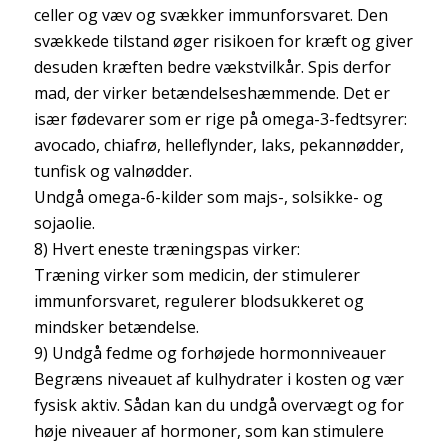
celler og væv og svækker immunforsvaret. Den
svækkede tilstand øger risikoen for kræft og giver
desuden kræften bedre vækstvilkår. Spis derfor
mad, der virker betændelseshæmmende. Det er
især fødevarer som er rige på omega-3-fedtsyrer:
avocado, chiafrø, helleflynder, laks, pekannødder,
tunfisk og valnødder.
Undgå omega-6-kilder som majs-, solsikke- og
sojaolie.
8) Hvert eneste træningspas virker:
Træning virker som medicin, der stimulerer
immunforsvaret, regulerer blodsukkeret og
mindsker betændelse.
9) Undgå fedme og forhøjede hormonniveauer
Begræns niveauet af kulhydrater i kosten og vær
fysisk aktiv. Sådan kan du undgå overvægt og for
høje niveauer af hormoner, som kan stimulere