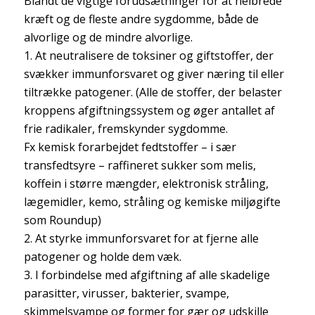
Blandt de vigtige forudsætninger for at helbrede
kræft og de fleste andre sygdomme, både de
alvorlige og de mindre alvorlige.
1. At neutralisere de toksiner og giftstoffer, der
svækker immunforsvaret og giver næring til eller
tiltrække patogener. (Alle de stoffer, der belaster
kroppens afgiftningssystem og øger antallet af
frie radikaler, fremskynder sygdomme.
Fx kemisk forarbejdet fedtstoffer – i sær
transfedtsyre – raffineret sukker som melis,
koffein i større mængder, elektronisk stråling,
lægemidler, kemo, stråling og kemiske miljøgifte
som Roundup)
2. At styrke immunforsvaret for at fjerne alle
patogener og holde dem væk.
3. I forbindelse med afgiftning af alle skadelige
parasitter, virusser, bakterier, svampe,
skimmelsvampe og former for gær og udskille